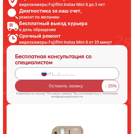
видеокамеры Fujifilm Instax Mini 8 до 3 лет
Диагностика за наш счет,
ремонт по желанию
Бесплатный выезд курьера
в день обращения
Срочный ремонт
видеокамеры Fujifilm Instax Mini 8 от 35 минут
Бесплатная консультация со
специалистом
Оставить заявку
Нажимая на кнопку "Оставить заявку" Вы соглашаетесь c
политикой
конфиденциальности