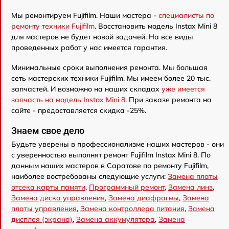
Мы ремонтируем Fujifilm. Наши мастера -
специалисты по
ремонту техники Fujifilm
. Восстановить модель Instax Mini 8
для мастеров не будет новой задачей. На все виды
проведенных работ у нас имеется гарантия.
Минимальные сроки выполнения ремонта. Мы большая
сеть мастерских техники Fujifilm. Мы имеем более 20 тыс.
запчастей. И возможно на наших складах
уже имеется
запчасть на модель Instax Mini 8
. При заказе ремонта на
сайте - предоставляется скидка -25%.
Знаем свое дело
Будьте уверены в профессионализме наших мастеров - они
с уверенностью выполнят ремонт Fujifilm Instax Mini 8. По
данным наших мастеров в Саратове по ремонту Fujifilm,
наиболее востребованы следующие услуги:
Замена платы
отсека карты памяти
,
Программный ремонт
,
Замена линз
,
Замена диска управления
,
Замена диафрагмы
,
Замена
платы управления
,
Замена контроллера питания
,
Замена
дисплея (экрана)
,
Замена аккумулятора
,
Замена