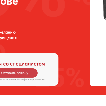
тове
 желанию
бращения
я со специалистом
Оставить заявку
есь c
политикой конфиденциальности