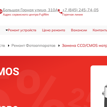
Большая Горная улица, 310А
+7 (845) 245-74-05
Адрес сервисного центра Fujifilm
Горячая линия
Ремонт устройств
Цена ремонта
Вакансии
Контакт
ств
Ремонт Фотоаппаратов
Замена CCD/CMOS мат
CMOS