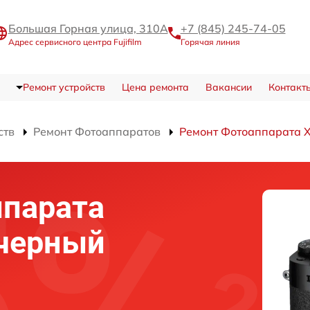
Большая Горная улица, 310А
+7 (845) 245-74-05
Адрес сервисного центра Fujifilm
Горячая линия
Ремонт устройств
Цена ремонта
Вакансии
Контакт
ств
Ремонт Фотоаппаратов
Ремонт Фотоаппарата 
ппарата
 черный