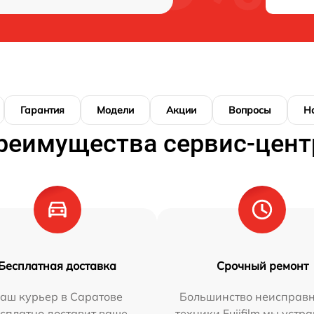
Гарантия
Модели
Акции
Вопросы
Н
реимущества сервис-цент
Бесплатная доставка
Срочный ремонт
аш курьер в Саратове
Большинство неисправн
сплатно доставит ваше
техники Fujifilm мы устр