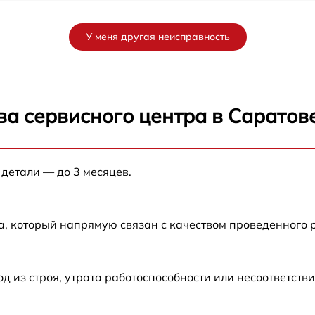
от 60 мин
У меня другая неисправность
от 60 мин
от 60 мин
ва сервисного центра в Саратов
от 60 мин
 детали — до 3 месяцев.
от 60 мин
от 60 мин
а, который напрямую связан с качеством проведенного 
V
от 60 мин
из строя, утрата работоспособности или несоответств
от 60 мин