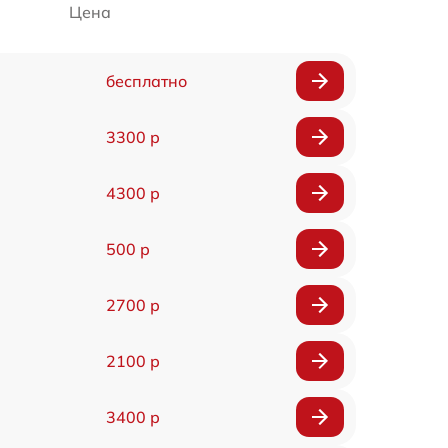
Цена
бесплатно
3300 р
4300 р
500 р
2700 р
2100 р
3400 р