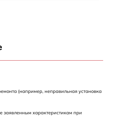
3500 р
3900 р
3800 р
е
3300 р
2300 р
2200 р
ремонта (например, неправильная установка
2500 р
ие заявленным характеристикам при
2200 р