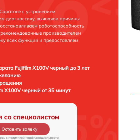
 Саратове с устранением
м диагностику, выявляем причины
восстанавливаем работоспособность
и рекомендованные производителем
рку всех функций и предоставляем
рата Fujifilm X100V черный до 3 лет
 желанию
бращения
lm X100V черный от 35 минут
я со специалистом
Оставить заявку
есь c
политикой конфиденциальности