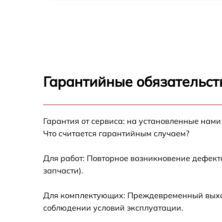
Чистка CCD/CMOS матрицы Fujifilm X100V
черный
Устранение битых пикселей на CCD/CMOS
матрице Fujifilm X100V черный
Замена платы отсека карты памяти Fujifilm
X100V черный
Гарантийные обязательст
Замена материнской платы Fujifilm X100V
черный
Гарантия от сервиса: на установленные нами
Замена затвора Fujifilm X100V черный
Что считается гарантийным случаем?
Замена корпуса Fujifilm X100V черный
Для работ: Повторное возникновение дефект
запчасти).
Замена контроллера питания Fujifilm X100
черный
Для комплектующих: Преждевременный выход 
Замена дисплея (экрана) Fujifilm X100V
соблюдении условий эксплуатации.
черный