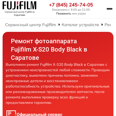
+7 (845) 245-74-05
Ежедневно с 9:00 до 21:00
Сервисный центр Fujifilm
в
Позвонить
мне утром
Саратове
Сервисный центр Fujifilm
Каталог устройств
Ремо
Ремонт фотоаппарата
Fujifilm X-S20 Body Black в
Саратове
Выполняем ремонт Fujifilm X-S20 Body Black в Саратове с
устранением неисправностей любой сложности. Проводим
диагностику, выявляем причины поломки, заменяем
неисправные детали и восстанавливаем
работоспособность устройства. Используем оригинальные
или рекомендованные производителем запчасти, после
ремонта выполняем проверку всех функций и
предоставляем гарантию.
Официальный сервис