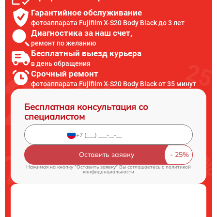
Гарантийное обслуживание
фотоаппарата Fujifilm X-S20 Body Black до 3 лет
Диагностика за наш счет,
ремонт по желанию
Бесплатный выезд курьера
в день обращения
Срочный ремонт
фотоаппарата Fujifilm X-S20 Body Black от 35 минут
Бесплатная консультация со
специалистом
Оставить заявку
Нажимая на кнопку "Оставить заявку" Вы соглашаетесь c
политикой
конфиденциальности