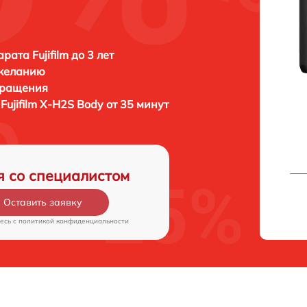
ата Fujifilm до 3 лет
 желанию
бращения
а
Fujifilm X-H2S Body от 35 минут
я со специалистом
Оставить заявку
есь c
политикой конфиденциальности