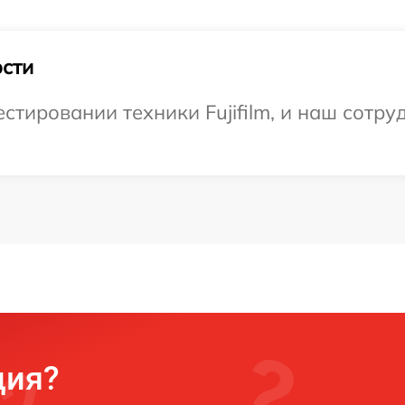
сти
тировании техники Fujifilm, и наш сотру
ция?