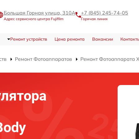
Большая Горная улица, 310А
+7 (845) 245-74-05
Адрес сервисного центра Fujifilm
Горячая линия
Ремонт устройств
Цена ремонта
Вакансии
Контакт
ств
Ремонт Фотоаппаратов
Ремонт Фотоаппарата 
улятора
Body