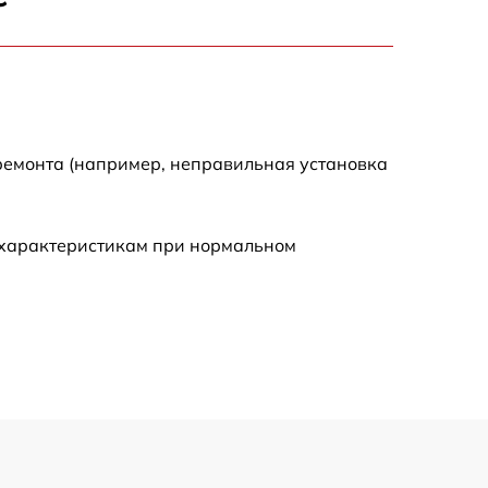
2700 р
2200 р
2200 р
ремонта (например, неправильная установка
4300 р
 характеристикам при нормальном
2300 р
3300 р
3800 р
3900 р