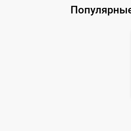
Популярные 
Чистка CCD/CMOS матрицы
Замена байонета
Замена кнопки включения
Замена микрофона
Замена аккумулятора
Программный ремонт