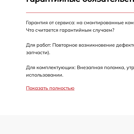
Замена фокусировочного экрана
Гарантия от сервиса: на смонтированные ко
Замена дисплея (экрана)
Что считается гарантийным случаем?
Замена корпуса
Для работ: Повторное возникновение дефект
запчасти).
Замена CCD/CMOS матрицы
Для комплектующих: Внезапная поломка, утр
Замена затвора
использовании.
Показать полностью
Замена материнской платы
Замена платы отсека карты памяти
Устранение битых пикселей на
CCD/CMOS матрице