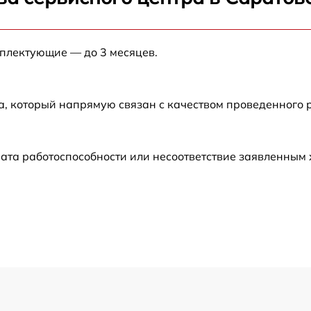
от 60 мин
мплектующие — до 3 месяцев.
от 60 мин
от 60 мин
а, который напрямую связан с качеством проведенного 
от 60 мин
ата работоспособности или несоответствие заявленным
от 60 мин
от 60 мин
от 60 мин
от 60 мин